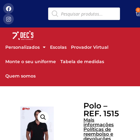
0
Personalizados
Escolas
Provador Virtual
Monte o seu uniforme
Tabela de medidas
Quem somos
Polo –
REF. 1515
Mais
informações
Políticas de
reembolso e
devoluções