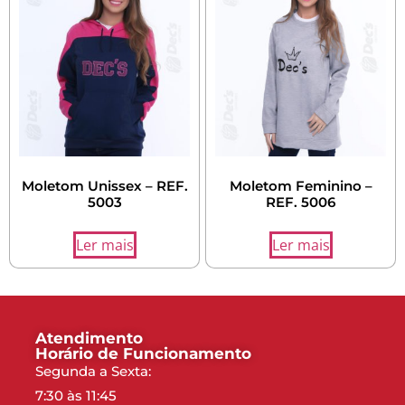
Moletom Unissex – REF.
Moletom Feminino –
5003
REF. 5006
Ler mais
Ler mais
Atendimento
Horário de Funcionamento
Segunda a Sexta:
7:30 às 11:45