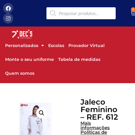
0
Personalizados
Escolas
Provador Virtual
Monte o seu uniforme
Tabela de medidas
Quem somos
Jaleco
Feminino
– REF. 612
Mais
informações
Políticas de