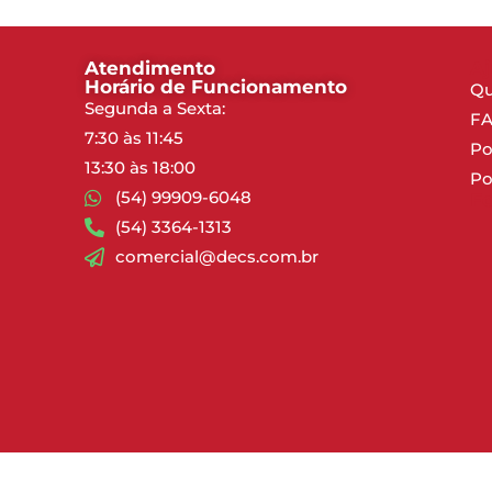
Atendimento
A
Horário de Funcionamento
Q
Segunda a Sexta:
FA
7:30 às 11:45
Po
13:30 às 18:00
Po
(54) 99909-6048
F
(54) 3364-1313
comercial@decs.com.br
DGmobi Comércio Eletrônico de Móveis LTD