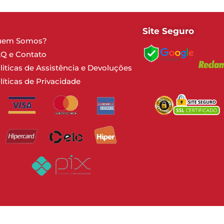
juda
Site Seguro
uem Somos?
Q e Contato
liticas de Assistência e Devoluções
líticas de Privacidade
ormas de Pagamento
A
© 2022 Todos os Direitos Reservados