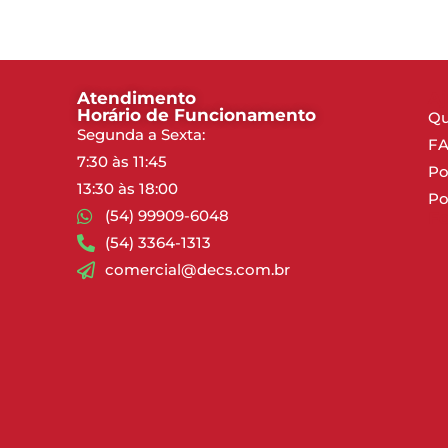
Atendimento
A
Horário de Funcionamento
Q
Segunda a Sexta:
FA
7:30 às 11:45
Po
13:30 às 18:00
Po
(54) 99909-6048
F
(54) 3364-1313
comercial@decs.com.br