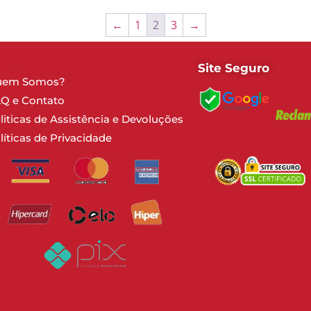
←
1
2
3
→
juda
Site Seguro
uem Somos?
Q e Contato
liticas de Assistência e Devoluções
líticas de Privacidade
ormas de Pagamento