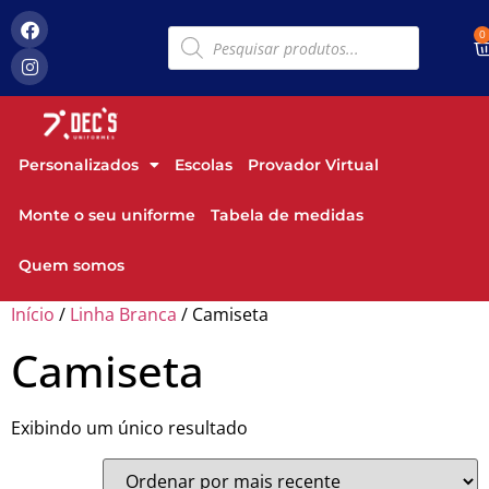
0
Personalizados
Escolas
Provador Virtual
Monte o seu uniforme
Tabela de medidas
Quem somos
Início
/
Linha Branca
/ Camiseta
Camiseta
Exibindo um único resultado