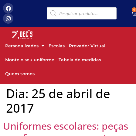
0
Personalizados
Escolas
Provador Virtual
Monte o seu uniforme
Tabela de medidas
Quem somos
Dia:
25 de abril de
2017
Uniformes escolares: peças